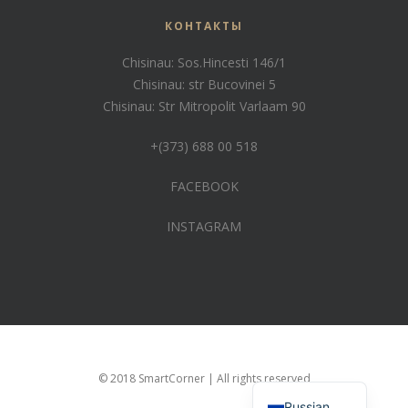
КОНТАКТЫ
Chisinau: Sos.Hincesti 146/1
Chisinau: str Bucovinei 5
Chisinau: Str Mitropolit Varlaam 90
+(373) 688 00 518
FACEBOOK
INSTAGRAM
Romanian
© 2018 SmartCorner | All rights reserved
Russian