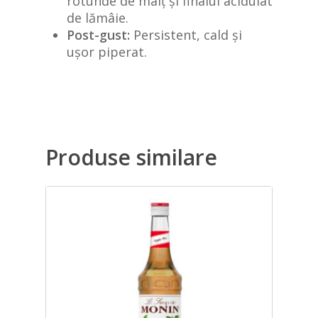
rotunde de malț și finalul acidulat
de lămâie.
Post-gust:
Persistent, cald și
ușor piperat.
Produse similare