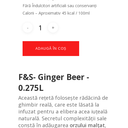
Fără Îndulcitori artificiali sau conservanți
Calorii – Aproximativ 45 kcal / 100ml
ADAUGĂ ÎN COȘ
F&S- Ginger Beer -
0.275L
Această rețetă folosește rădăcină de
ghimbir reală, care este lăsată la
infuzat pentru a elibera acea iuțeală
naturală. Secretul complexității sale
constă în adăugarea
orzului malțat
,