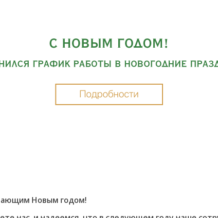
упающим Новым годом!
аете нас, и надеемся, что в следующем году наше со