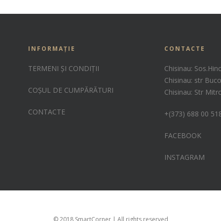
INFORMAȚIE
CONTACTE
TERMENI ȘI CONDIȚII
Chisinau: Sos.Hin
Chisinau: str Buco
COȘUL DE CUMPĂRĂTURI
Chisinau: Str Mit
CONTACTE
+(373) 688 00 51
FACEBOOK
INSTAGRAM
© 2018 SmartCorner | All rights reserved