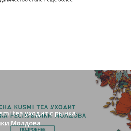
smi tea уходит с рынка
ики Mолдова