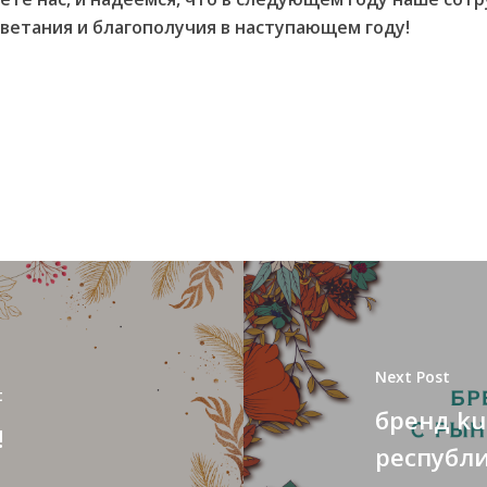
етания и благополучия в наступающем году!
Next Post
t
бренд ku
!
республ