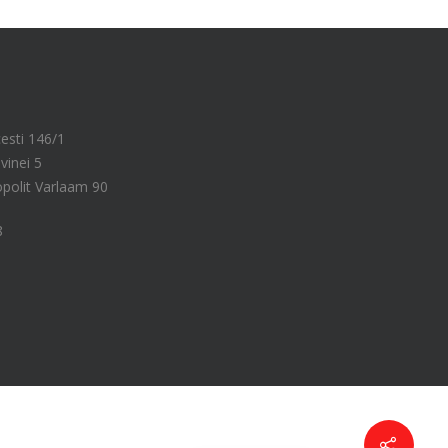
cesti 146/1
vinei 5
ropolit Varlaam 90
8
Russian