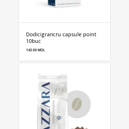
Dodicigrancru capsule point
10buc
143.00
MDL
143.00
MDL