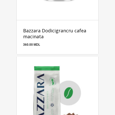
Bazzara Dodicigrancru cafea
macinata
360.00
MDL
360.00
MDL