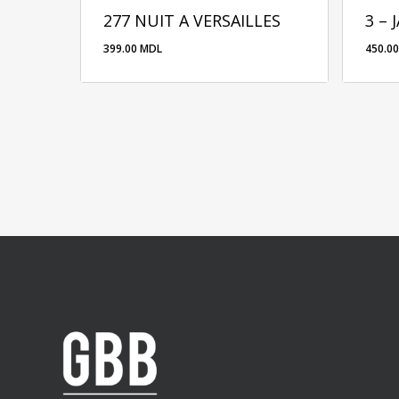
277 NUIT А VERSAILLES
3 – 
399.00
MDL
450.0
399.00
MDL
450.