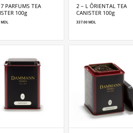
– 7 PARFUMS TEA
2 – L ÔRIENTAL TEA
ISTER 100g
CANISTER 100g
0
MDL
337.00
MDL
00
MDL
337.00
MDL