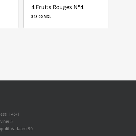
4 Fruits Rouges N°4
328.00
MDL
328.00
MDL
cesti 146/1
vinei 5
ropolit Varlaam 90