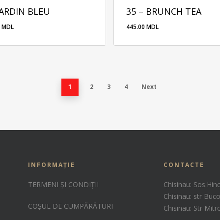
JARDIN BLEU
35 – BRUNCH ТЕА
0
MDL
445.00
MDL
00
MDL
445.00
MDL
1
2
3
4
Next
INFORMAȚIE
CONTACTE
TERMENI ȘI CONDIȚII
Chisinau: Sos.Hin
Chisinau: str Buco
COȘUL DE CUMPĂRĂTURI
Chisinau: Str Mit