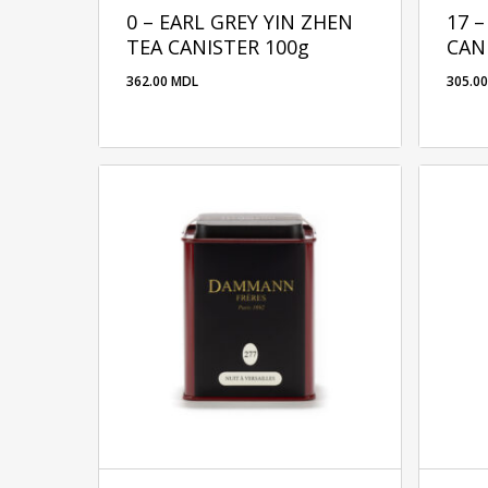
0 – EARL GREY YIN ZHEN
17 
TEA CANISTER 100g
CAN
362.00
MDL
305.0
362.00
MDL
305.