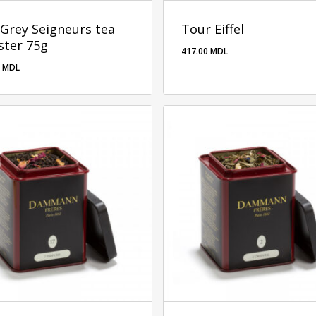
 Grey Seigneurs tea
Tour Eiffel
ster 75g
417.00
MDL
0
MDL
00
MDL
417.00
MDL