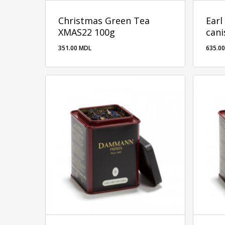
Christmas Green Tea
Earl
XMAS22 100g
cani
351.00
MDL
635.0
351.00
MDL
635.