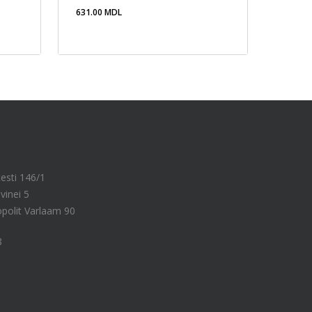
631.00
MDL
631.00
MDL
cesti 146/1
vinei 5
ropolit Varlaam 90
8