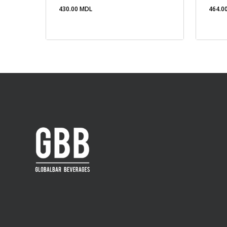
430.00
MDL
464.0
430.00
MDL
464