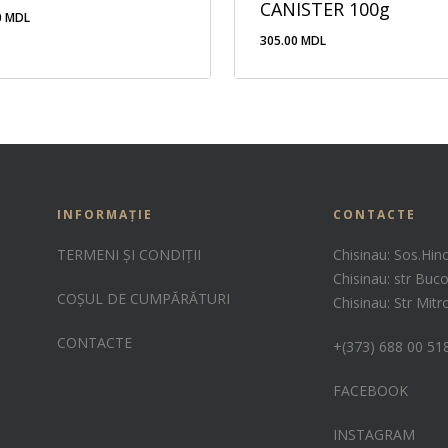
CANISTER 100g
0
MDL
305.00
MDL
.00
MDL
305.00
MDL
INFORMAȚIE
CONTACTE
TERMENI ȘI CONDIȚII
Chisinau: Sos.Hin
Chisinau: str Buco
COȘUL DE CUMPĂRĂTURI
Chisinau: Str Mit
CONTACTE
+(373) 688 00 51
FACEBOOK
INSTAGRAM