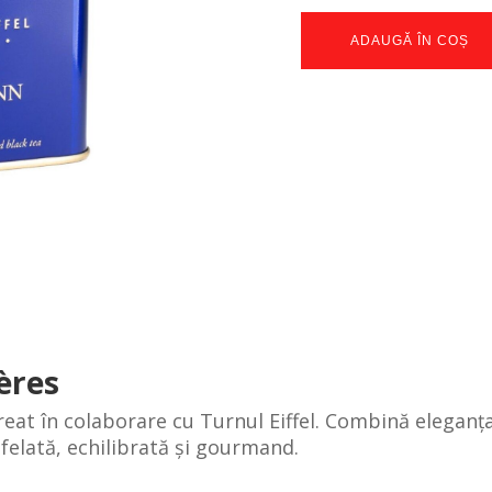
ADAUGĂ ÎN COȘ
ères
reat în colaborare cu Turnul Eiffel. Combină eleganța
ifelată, echilibrată și gourmand.