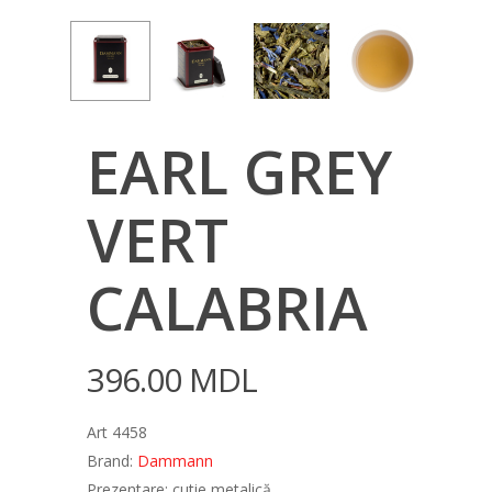
EARL GREY
VERT
CALABRIA
396.00
MDL
Art 4458
Brand:
Dammann
Prezentare: cutie metalică.