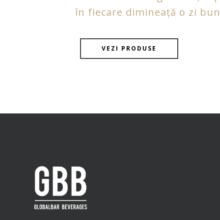
în fiecare dimineață o zi bun
VEZI PRODUSE