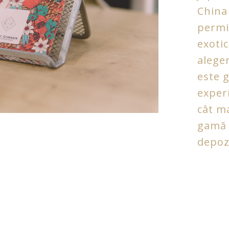
China 
permit
exoti
alege
este 
experi
cât ma
gamă 
depozi