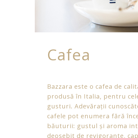
Cafea
Bazzara este o cafea de cali
produsă în Italia, pentru ce
gusturi. Adevărații cunoscăt
cafele pot enumera fără înce
băuturii: gustul și aroma int
deosebit de revigorante, cap