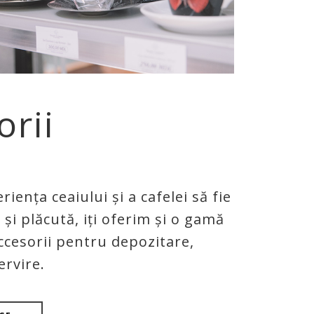
orii
iența ceaiului și a cafelei să fie
 și plăcută, iți oferim și o gamă
ccesorii pentru depozitare,
ervire.