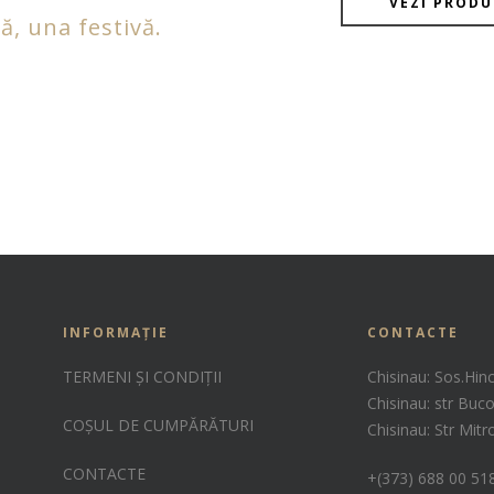
VEZI PRODU
ă, una festivă.
INFORMAȚIE
CONTACTE
TERMENI ȘI CONDIȚII
Chisinau: Sos.Hin
Chisinau: str Buco
COȘUL DE CUMPĂRĂTURI
Chisinau: Str Mit
CONTACTE
+(373) 688 00 51