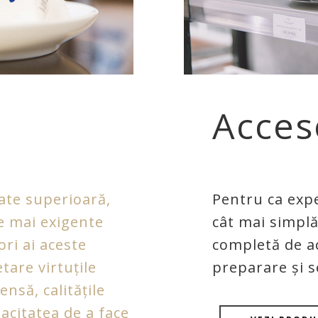
Acces
tate superioară,
Pentru ca exper
le mai exigente
cât mai simplă
ori ai aceste
completă de a
tare virtuțile
preparare și s
ensă, calitățile
acitatea de a face