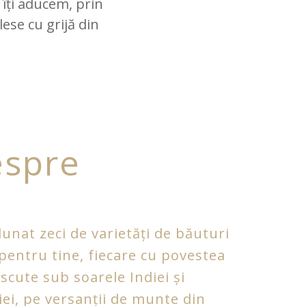
 îți aducem, prin
lese cu grijă din
spre
unat zeci de varietăți de băuturi
 pentru tine, fiecare cu povestea
scute sub soarele Indiei și
iei, pe versanții de munte din