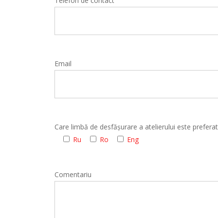
Telefon de contact
Email
Care limbă de desfășurare a atelierului este prefer
Ru
Ro
Eng
Comentariu