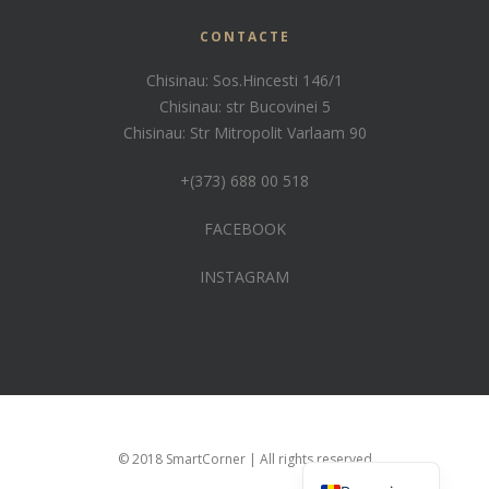
CONTACTE
Chisinau: Sos.Hincesti 146/1
Chisinau: str Bucovinei 5
Chisinau: Str Mitropolit Varlaam 90
+(373) 688 00 518
FACEBOOK
INSTAGRAM
Russian
© 2018 SmartCorner | All rights reserved