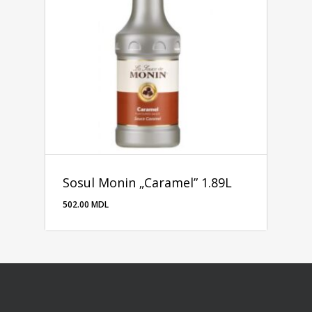
Sosul Monin „Caramel” 1.89L
502.00
MDL
502.00
MDL