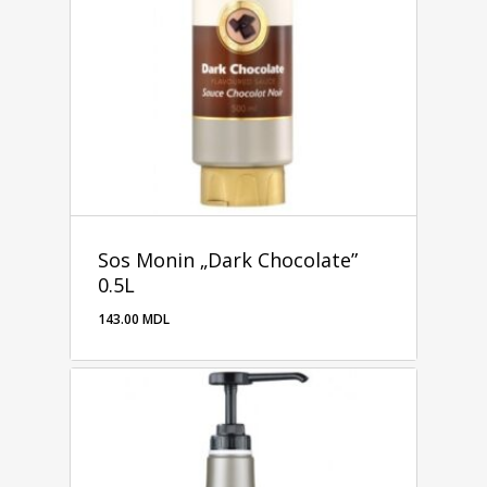
Sos Monin „Dark Chocolate”
0.5L
143.00
MDL
143.00
MDL