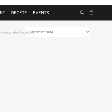
ARY
RECETE
EVENTS
ez toate cele 2 rezultate