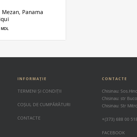
 Mezan, Panama
iqui
0
MDL
00
MDL
INFORMAȚIE
CONTACTE
TERMENI ȘI CONDIȚII
Chisinau: Sos.Hin
Chisinau: str Buco
COȘUL DE CUMPĂRĂTURI
Chisinau: Str Mit
CONTACTE
+(373) 688 00 51
FACEBOOK