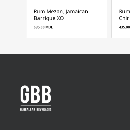
Rum Mezan, Jamaican
Rum
Barrique XO
Chir
635.00
MDL
435.0
635.00
MDL
435.