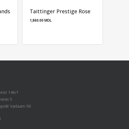
ands
Taittinger Prestige Rose
1,860.00
MDL
1,860.00
MDL
cesti 146/1
vinei 5
ropolit Varlaam 90
8