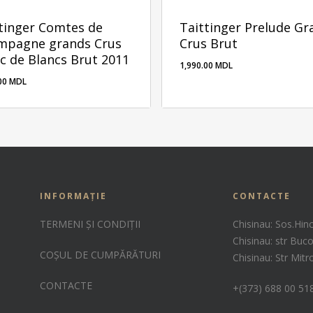
tinger Comtes de
Taittinger Prelude Gr
mpagne grands Crus
Crus Brut
c de Blancs Brut 2011
1,990.00
MDL
.00
MDL
0.00
MDL
1,990.00
MDL
INFORMAȚIE
CONTACTE
TERMENI ȘI CONDIȚII
Chisinau: Sos.Hin
Chisinau: str Buco
COȘUL DE CUMPĂRĂTURI
Chisinau: Str Mit
CONTACTE
+(373) 688 00 51