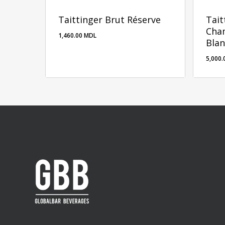
Taittinger Brut Réserve
Tait
Cha
1,460.00
MDL
Blan
5,000
1,460.00
MDL
5,00