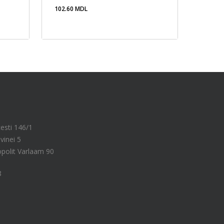
102.60
MDL
102.60
MDL
cesti 146/1
vinei 5
ropolit Varlaam 90
8