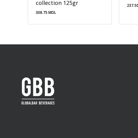
collection 125gr
237.5
308.75
MDL
308.75
MDL
237