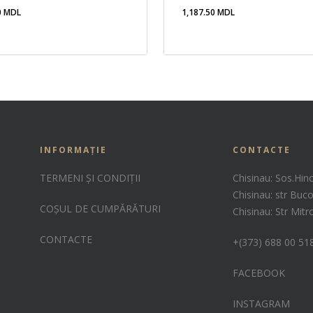
0
MDL
1,187.50
MDL
.50
MDL
1,187.50
MDL
INFORMAȚIE
CONTACTE
TERMENI ȘI CONDIȚII
Chisinau: Sos.Hin
Chisinau: str Buco
COȘUL DE CUMPĂRĂTURI
Chisinau: Str Mit
CONTACTE
+(373) 688 00 51
FACEBOOK
INSTAGRAM