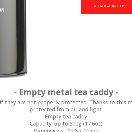
ADAUGĂ ÎN COȘ
- Empty metal tea caddy -
if they are not properly protected. Thanks to this me
protected from air and light.
Empty tea caddy
Capacity: up to 500g (17.6oz)
Dimensions : 19,5 x 11 cm