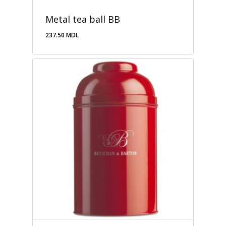
Metal tea ball BB
237.50
MDL
237.50
MDL