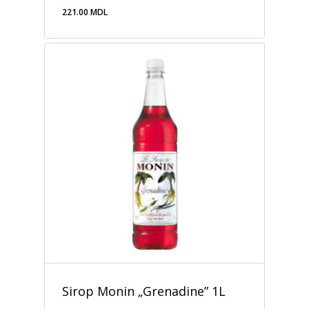
221.00
MDL
221.00
MDL
Sirop Monin „Grenadine” 1L