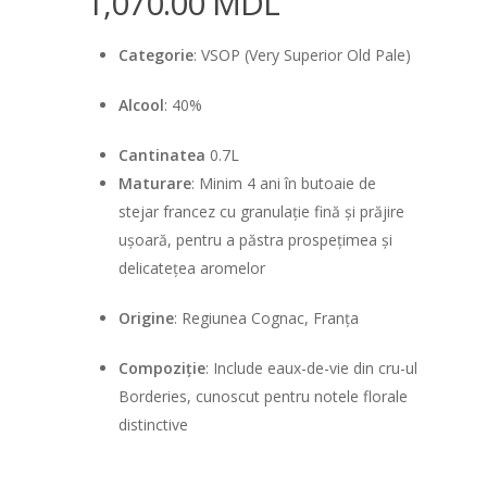
1,070.00
MDL
Categorie
:
VSOP (Very Superior Old Pale)
Alcool
: 40%
Cantinatea
0.7L
Maturare
:
Minim 4 ani în butoaie de
stejar francez cu granulație fină și prăjire
ușoară, pentru a păstra prospețimea și
delicatețea aromelor
Origine
:
Regiunea Cognac, Franța
Compoziție
:
Include eaux-de-vie din cru-ul
Borderies, cunoscut pentru notele florale
distinctive