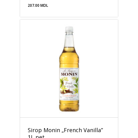
207.00
MDL
207.00
MDL
Sirop Monin „French Vanilla”
1L pet