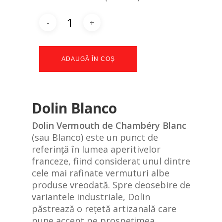
ADAUGĂ ÎN COȘ
Dolin Blanco
Dolin Vermouth de Chambéry Blanc
(sau Blanco) este un punct de
referință în lumea aperitivelor
franceze,
fiind considerat unul dintre
cele mai rafinate vermuturi albe
produse vreodată.
Spre deosebire de
variantele industriale,
Dolin
păstrează o rețetă artizanală care
pune accent pe prospețimea