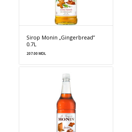
Sirop Monin „Gingerbread”
0.7L
207.00
MDL
207.00
MDL