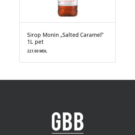
Sirop Monin „Salted Caramel”
1L pet
221.00
MDL
221.00
MDL