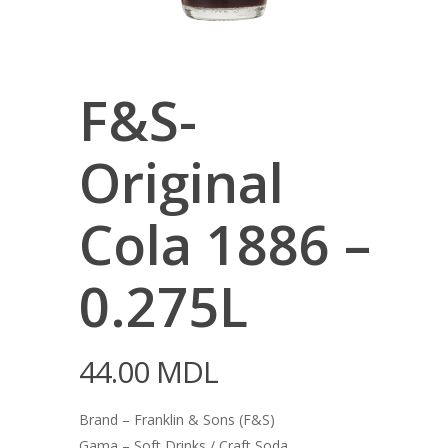
F&S-
Original
Cola 1886 –
0.275L
44.00
MDL
Brand – Franklin & Sons (F&S)
Gama – Soft Drinks / Craft Soda