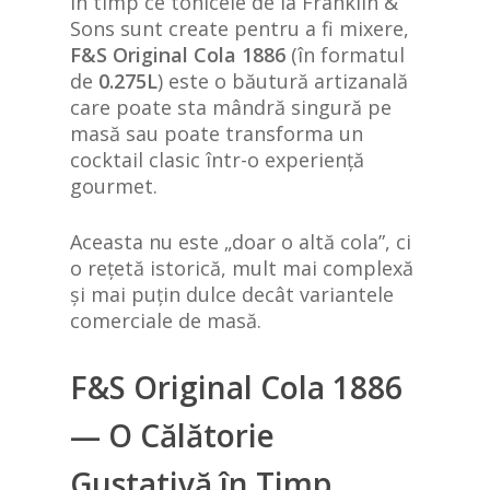
În timp ce tonicele de la Franklin &
Sons sunt create pentru a fi mixere,
F&S Original Cola 1886
(în formatul
de
0.275L
) este o băutură artizanală
care poate sta mândră singură pe
masă sau poate transforma un
cocktail clasic într-o experiență
gourmet.
Aceasta nu este „doar o altă cola”, ci
o rețetă istorică, mult mai complexă
și mai puțin dulce decât variantele
comerciale de masă.
F&S Original Cola 1886
— O Călătorie
Gustativă în Timp