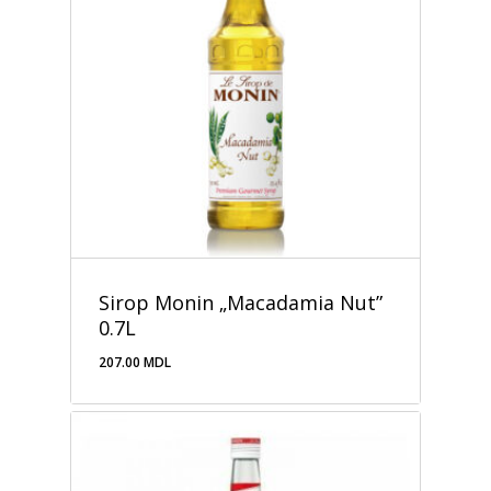
Sirop Monin „Macadamia Nut”
0.7L
207.00
MDL
207.00
MDL