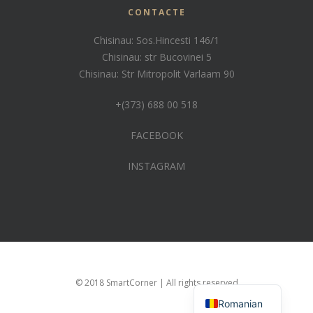
CONTACTE
Chisinau: Sos.Hincesti 146/1
Chisinau: str Bucovinei 5
Chisinau: Str Mitropolit Varlaam 90
+(373) 688 00 518
FACEBOOK
INSTAGRAM
Russian
© 2018 SmartCorner | All rights reserved
Romanian