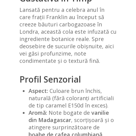
Lansată pentru a celebra anul în
care frații Franklin au început să
creeze băuturi carbogazoase în
Londra, această cola este infuzată cu
ingrediente botanice reale. Spre
deosebire de sucurile obișnuite, aici
vei găsi profunzime, note
condimentate și o textură fină.
Profil Senzorial
Aspect:
Culoare brun închis,
naturală (fără coloranți artificiali
de tip caramel E150d în exces).
Aromă:
Note bogate de
vanilie
din Madagascar
, scorțișoară și o
atingere surprinzătoare de
boabe de cafea columbiană
.