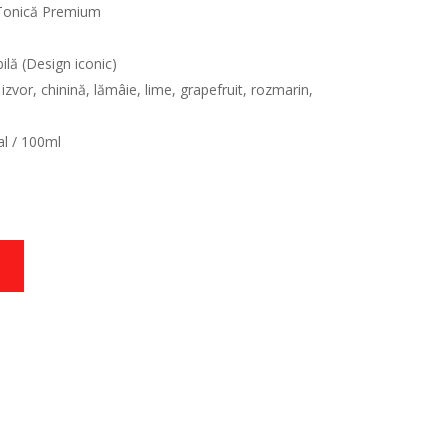
 Tonică Premium
ilă (Design iconic)
izvor, chinină, lămâie, lime, grapefruit, rozmarin,
al / 100ml