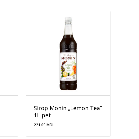
Sirop Monin „Lemon Tea”
1L pet
221.00
MDL
221.00
MDL