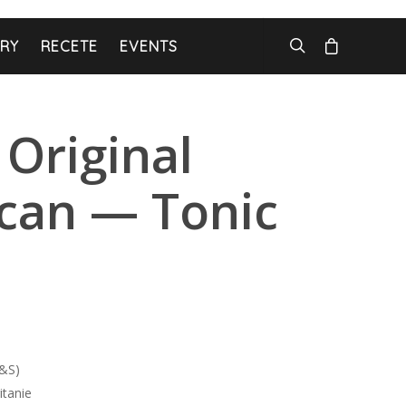
ARY
RECETE
EVENTS
Original
can — Tonic
F&S)
itanie