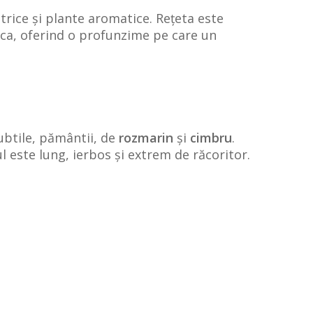
rice și plante aromatice. Rețeta este
orca, oferind o profunzime pe care un
ubtile, pământii, de
rozmarin
și
cimbru
.
l este lung, ierbos și extrem de răcoritor.