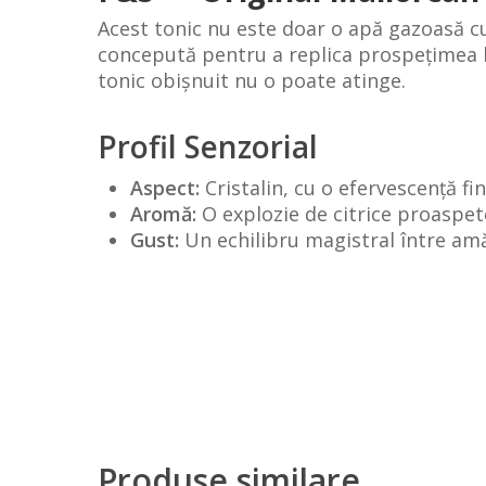
Acest tonic nu este doar o apă gazoasă cu
concepută pentru a replica prospețimea li
tonic obișnuit nu o poate atinge.
Profil Senzorial
Aspect:
Cristalin, cu o efervescență fi
Aromă:
O explozie de citrice proaspet
Gust:
Un echilibru magistral între amăr
Produse similare