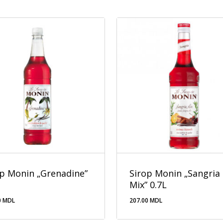
op Monin „Grenadine”
Sirop Monin „Sangria
Mix” 0.7L
0
MDL
207.00
MDL
.00
MDL
207.00
MDL