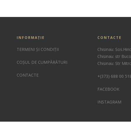
INFORMAȚIE
CONTACTE
TERMENI ȘI CONDIȚII
Chisinau: Sos.Hin
Chisinau: str Buco
COȘUL DE CUMPĂRĂTURI
Chisinau: Str Mit
CONTACTE
+(373) 688 00 51
FACEBOOK
INSTAGRAM