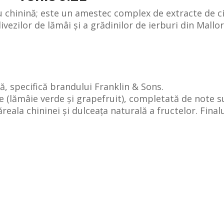
 chinină; este un amestec complex de extracte de cit
vezilor de lămâi și a grădinilor de ierburi din Mall
nă, specifică brandului Franklin & Sons.
e (lămâie verde și grapefruit), completată de note s
eala chininei și dulceața naturală a fructelor. Finalu