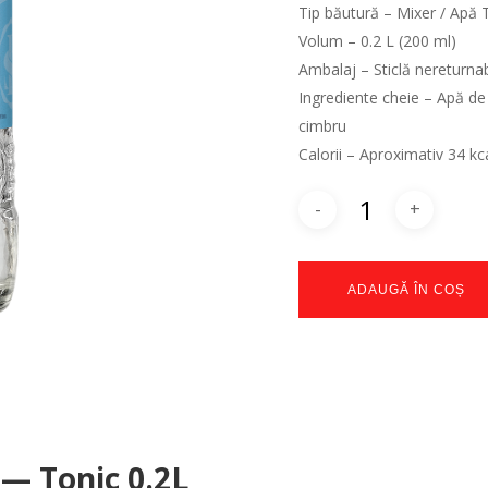
Tip băutură – Mixer / Apă
Volum – 0.2 L (200 ml)
Ambalaj – Sticlă nereturnab
Ingrediente cheie – Apă de 
cimbru
Calorii – Aproximativ 34 kc
ADAUGĂ ÎN COȘ
 — Tonic 0.2L