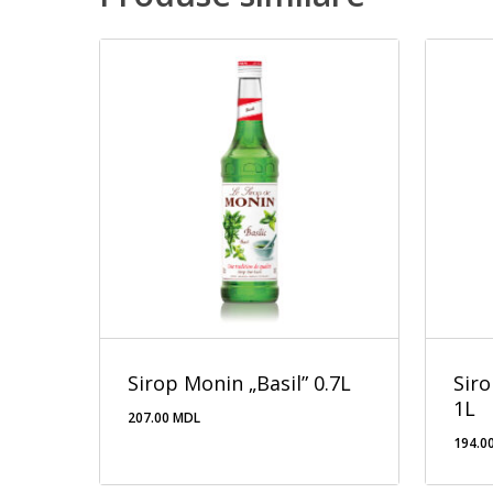
Sirop Monin „Basil” 0.7L
Sir
1L
207.00
MDL
194.0
207.00
MDL
194