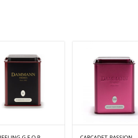
JEELING G.F.O.P
CARCADET PASSION