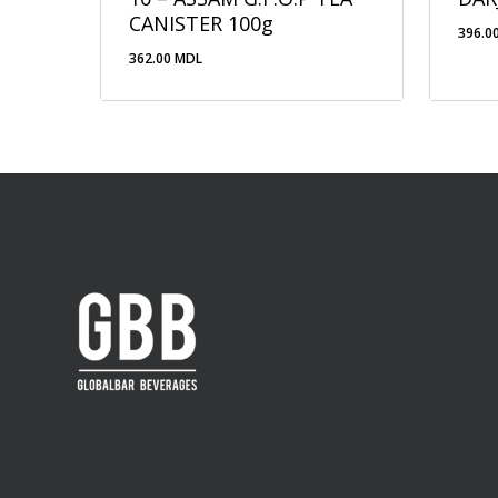
CANISTER 100g
396.0
362.00
MDL
362.00
MDL
396