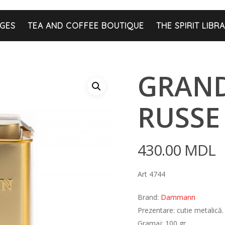
GES
TEA AND COFFEE BOUTIQUE
THE SPIRIT LIBR
GRAN
RUSSE
430.00
MDL
Art 4744
Brand:
Dammann
Prezentare: cutie metalică.
Gramaj: 100 gr.