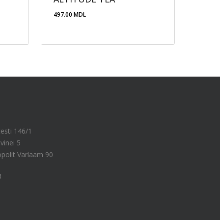
497.00
MDL
497.00
MDL
cesti 146/1
vinei 5
ropolit Varlaam 90
8