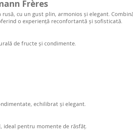
mann Frères
a rusă, cu un gust plin, armonios și elegant. Combin
ferind o experiență reconfortantă și sofisticată.
urală de fructe și condimente.
ondimentate, echilibrat și elegant.
d, ideal pentru momente de răsfăț.