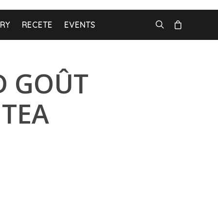
ARY
RECETE
EVENTS
D GOÛT
 TEA