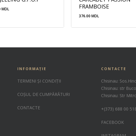
FRAMBOISE
0
MDL
376.00
MDL
.00
MDL
376.00
MDL
INFORMAȚIE
CONTACTE
TERMENI ȘI CONDIȚII
Chisinau: Sos.Hin
Chisinau: str Buco
COȘUL DE CUMPĂRĂTURI
Chisinau: Str Mit
CONTACTE
+(373) 688 00 51
FACEBOOK
INSTAGRAM