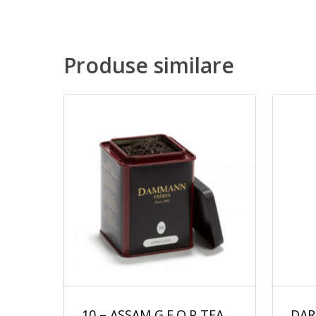
Produse similare
10 – ASSAM G.F.O.P TEA
DAR