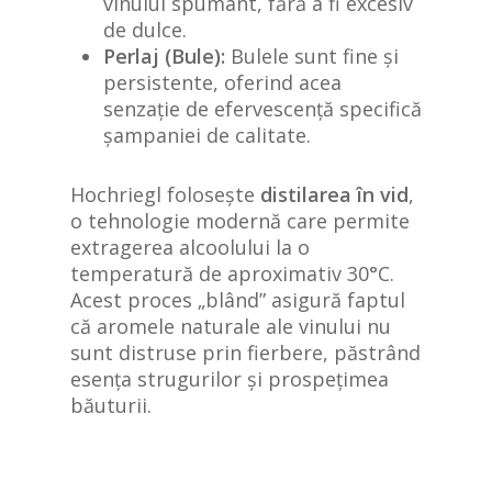
vinului spumant, fără a fi excesiv
de dulce.
Perlaj (Bule):
Bulele sunt fine și
persistente, oferind acea
senzație de efervescență specifică
șampaniei de calitate.
Hochriegl folosește
distilarea în vid
,
o tehnologie modernă care permite
extragerea alcoolului la o
temperatură de aproximativ 30°C.
Acest proces „blând” asigură faptul
că aromele naturale ale vinului nu
sunt distruse prin fierbere, păstrând
esența strugurilor și prospețimea
băuturii.