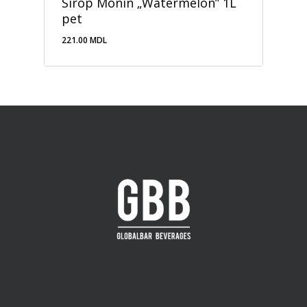
Sirop Monin „Watermelon” 1L
pet
221.00
MDL
221.00
MDL