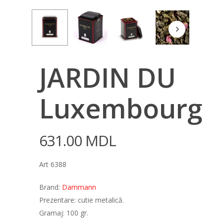
JARDIN DU
Luxembourg
631.00
MDL
Art 6388
Brand:
Dammann
Prezentare: cutie metalică.
Gramaj: 100 gr.