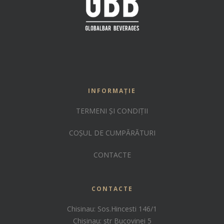
INFORMAȚIE
TERMENI ȘI CONDIȚII
COȘUL DE CUMPĂRĂTURI
CONTACTE
CONTACTE
Chisinau: Sos.Hincesti 146/1
Chisinau: str Bucovinei 5