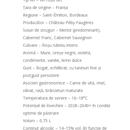
Țara de origine – Franța
Regiune – Saint-Émilion, Bordeaux
Producător – Château Péby Faugères
Soiuri de struguri – Merlot (predominant),
Cabernet Franc, Cabernet Sauvignon
Culoare – Roșu rubiniu intens
Aromă – Mure, cireșe negre, violetă,
condimente, vanilie, lemn dulce
Gust – Bogat, echilibrat, cu taninuri fine și
postgust persistent
Asocieri gastronomice – Carne de vită, miel,
vânat, rață, brânzeturi maturate
Temperatura de servire – 16–18°C
Potențial de învechire – 2028–2040+ în condiții
optime de păstrare
Volum – 0,75 L
Conținut alcoolic – 14–15% vol. (în funcție de