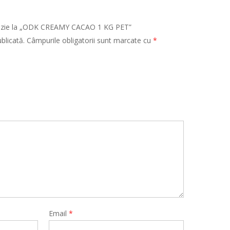
cenzie la „ODK CREAMY CACAO 1 KG PET”
blicată.
Câmpurile obligatorii sunt marcate cu
*
Email
*