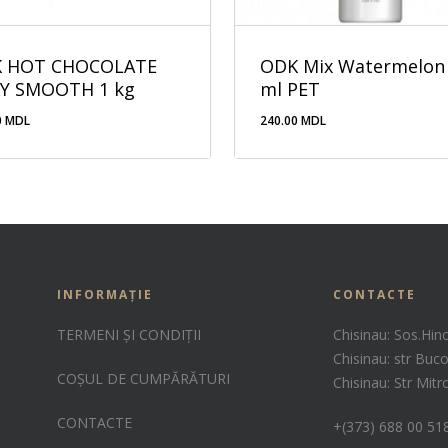
 HOT CHOCOLATE
ODK Mix Watermelon
KY SMOOTH 1 kg
ml PET
0
MDL
240.00
MDL
.00
MDL
240.00
MDL
INFORMAȚIE
CONTACTE
TERMENI ȘI CONDIȚII
Chisinau: Sos.Hin
Chisinau: str Buco
COȘUL DE CUMPĂRĂTURI
Chisinau: Str Mit
CONTACTE
+(373) 688 00 51