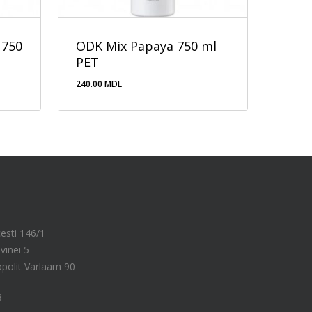
 750
ODK Mix Papaya 750 ml
PET
240.00
MDL
240.00
MDL
cesti 146/1
vinei 5
ropolit Varlaam 90
8