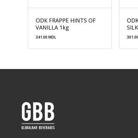
ODK FRAPPE HINTS OF
ODK
VANILLA 1kg
SIL
341.00
MDL
301.0
341.00
MDL
301