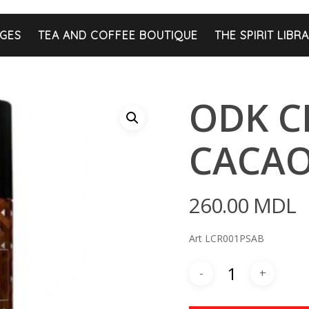
GES
TEA AND COFFEE BOUTIQUE
THE SPIRIT LIBR
ODK C
CACAO
260.00
MDL
Art LCR001PSAB