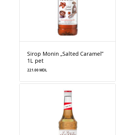
Sirop Monin „Salted Caramel”
1L pet
221.00
MDL
221.00
MDL