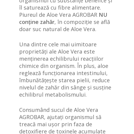
organismul cu substanțe benefice și
îl saturează cu fibre alimentare.
Piureul de Aloe Vera AGROBAR
NU
conține zahăr
, în compoziție se află
doar suc natural de Aloe Vera.
Una dintre cele mai uimitoare
proprietăți ale Aloe Vera este
menținerea echilibrului reacțiilor
chimice din organism. În plus, aloe
reglează funcționarea intestinului,
îmbunătățește starea pielii, reduce
nivelul de zahăr din sânge și susține
echilibrul metabolismului.
Consumând sucul de Aloe Vera
AGROBAR, ajutați organismul să
treacă mai ușor prin faza de
detoxifiere de toxinele acumulate