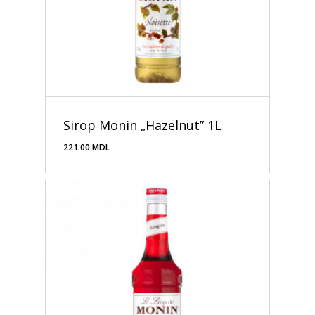
Sirop Monin „Hazelnut” 1L
221.00
MDL
221.00
MDL