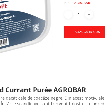
Brand
AGROBAR
ADAUGĂ ÎN COȘ
 Red Currant Purée AGROBAR
e decât cele de coacăze negre. Din acest motiv, ele 
În țările scandinave sunt frecvent folosite ca ingredi