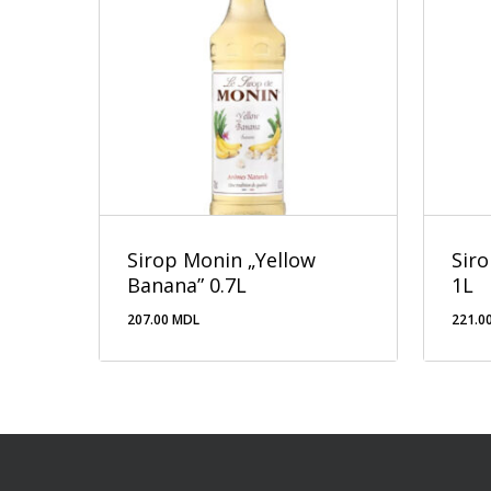
Sirop Monin „Yellow
Sir
Banana” 0.7L
1L
207.00
MDL
221.0
207.00
MDL
221