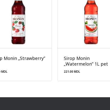
op Monin „Strawberry”
Sirop Monin
„Watermelon” 1L pet
0
MDL
221.00
MDL
.00
MDL
221.00
MDL