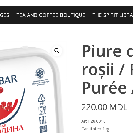
GES
TEA AND COFFEE BOUTIQUE
THE SPIRIT LIBR
Piure 
roşii 
Purée
220.00
MDL
Art F28.0010
Cantitatea 1kg