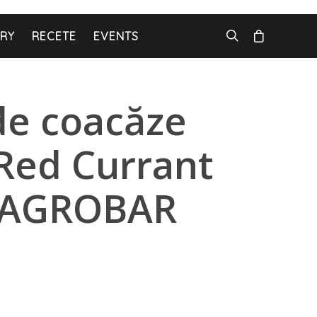
ARY
RECETE
EVENTS
de coacăze
/ Red Currant
 AGROBAR