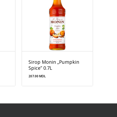
Sirop Monin „Pumpkin
Spice” 0.7L
207.00
MDL
207.00
MDL