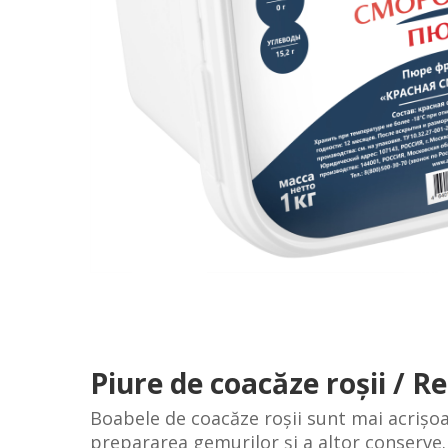
Piure de coacăze roşii /
Boabele de coacăze roșii sunt mai acrișoar
prepararea gemurilor și a altor conserve. 