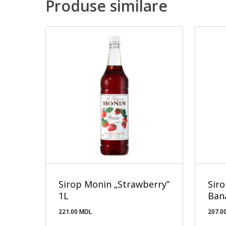
Produse similare
Sirop Monin „Strawberry”
Sir
1L
Ban
221.00
MDL
207.0
221.00
MDL
207