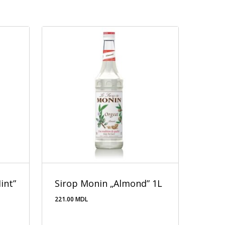
int”
Sirop Monin „Almond” 1L
221.00
MDL
221.00
MDL