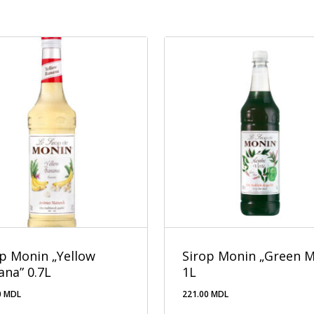
op Monin „Yellow
Sirop Monin „Green M
ana” 0.7L
1L
0
MDL
221.00
MDL
.00
MDL
221.00
MDL