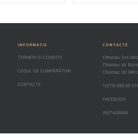
INFORMAȚIE
CONTACTE
TERMENI ȘI CONDIȚII
Chisinau: Sos.Hin
Chisinau: str Buco
COȘUL DE CUMPĂRĂTURI
Chisinau: Str Mit
CONTACTE
+(373) 688 00 51
FACEBOOK
INSTAGRAM