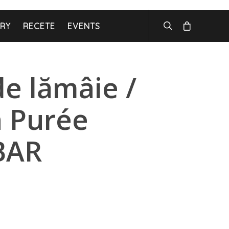
ARY
RECETE
EVENTS
de lămâie /
 Purée
BAR