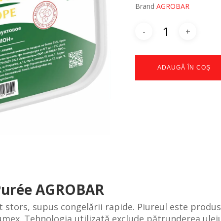
Brand
AGROBAR
ADAUGĂ ÎN COȘ
 Purée AGROBAR
stors, supus congelării rapide. Piureul este produs d
mex. Tehnologia utilizată exclude pătrunderea uleiur