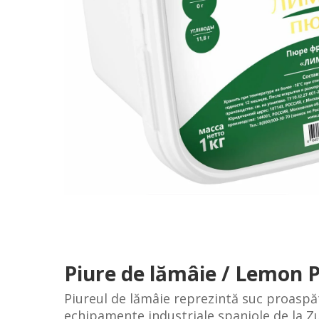
Piure de lămâie / Lemon
Piureul de lămâie reprezintă suc proaspăt 
echipamente industriale spaniole de la Zu