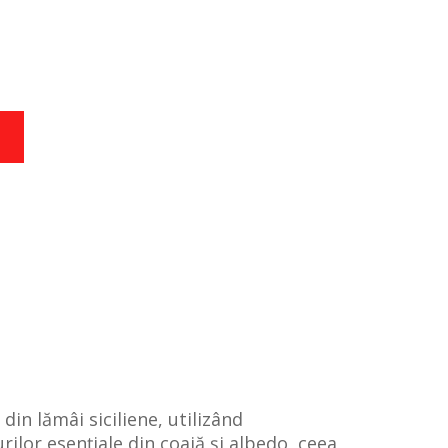
in lămâi siciliene, utilizând
ilor esențiale din coajă și albedo, ceea