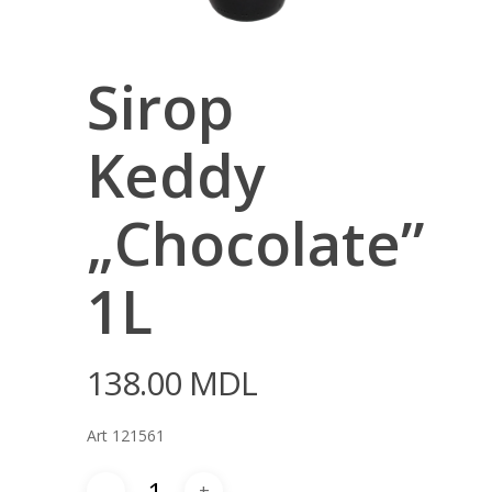
Sirop
Keddy
„Chocolate”
1L
138.00
MDL
Art 121561