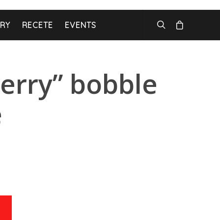
ARY
RECETE
EVENTS
erry” bobble
e