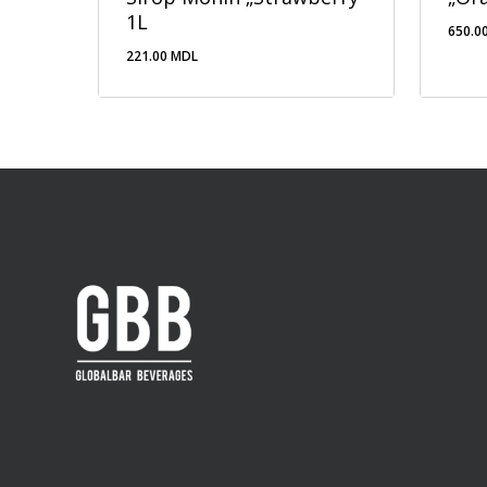
1L
650.0
221.00
MDL
221.00
MDL
650