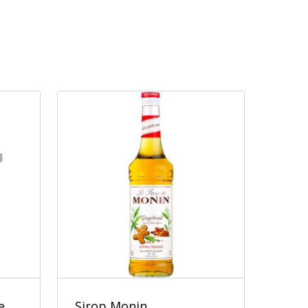
e
Sirop Monin