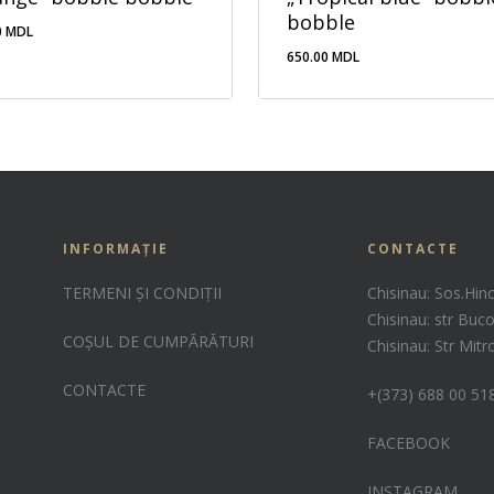
bobble
0
MDL
650.00
MDL
.00
MDL
650.00
MDL
INFORMAȚIE
CONTACTE
TERMENI ȘI CONDIȚII
Chisinau: Sos.Hin
Chisinau: str Buco
COȘUL DE CUMPĂRĂTURI
Chisinau: Str Mit
CONTACTE
+(373) 688 00 51
FACEBOOK
INSTAGRAM