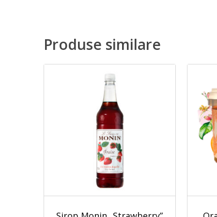
Produse similare
Sirop Monin „Strawberry”
„Or