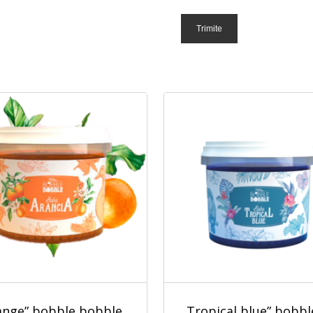
ange” bobble bobble
„Tropical blue” bobbl