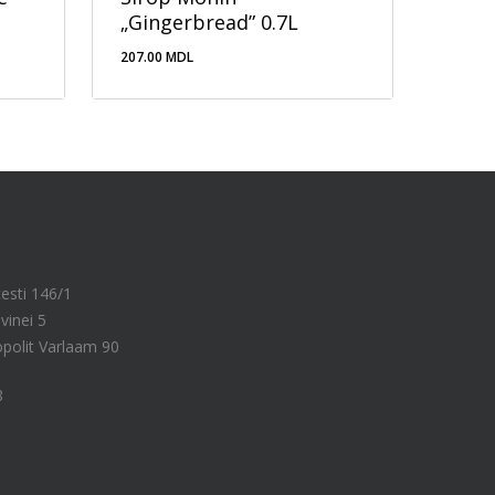
„Gingerbread” 0.7L
207.00
MDL
207.00
MDL
cesti 146/1
vinei 5
ropolit Varlaam 90
8