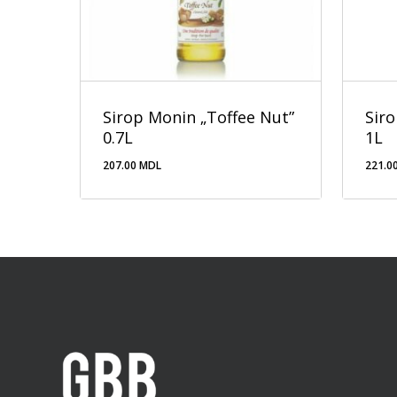
Sirop Monin „Toffee Nut”
Sir
0.7L
1L
207.00
MDL
221.0
207.00
MDL
221