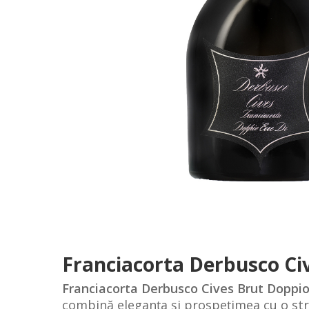
Franciacorta Derbusco Civ
Franciacorta Derbusco Cives Brut Doppio
combină eleganța și prospețimea cu o stru