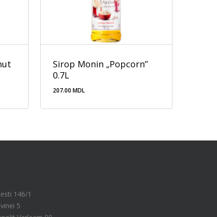
nut
Sirop Monin „Popcorn”
0.7L
207.00
MDL
207.00
MDL
cesti 146/1
vinei 5