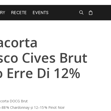
ARY
RECETE
EVENTS
acorta
co Cives Brut
 Erre Di 12%
acorta DOCG Brut
–88 % Chardonnay și 12–15 % Pinot Noir