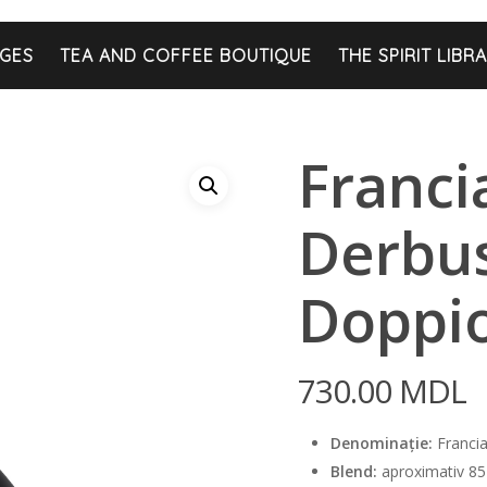
GES
TEA AND COFFEE BOUTIQUE
THE SPIRIT LIBR
Franci
Derbus
Doppio
730.00
MDL
Denominație:
Franci
Blend:
aproximativ 85