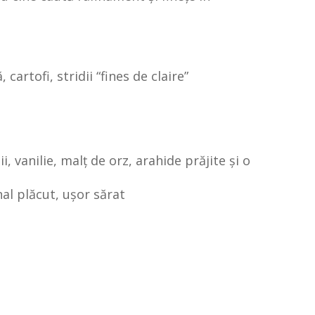
artofi, stridii “fines de claire”
, vanilie, malț de orz, arahide prăjite și o
nal plăcut, ușor sărat