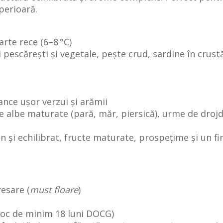
perioară.
arte rece (6–8 °C)
escărești și vegetale, pește crud, sardine în crustă, c
ance ușor verzui și arămii
te albe maturate (pară, măr, piersică), urme de drojdii
in și echilibrat, fructe maturate, prospețime și un fi
esare (
must floare
)
 loc de minim 18 luni DOCG)