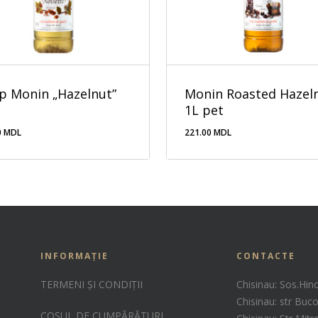
op Monin „Hazelnut”
Monin Roasted Hazel
1L pet
0
MDL
221.00
MDL
.00
MDL
221.00
MDL
INFORMAȚIE
CONTACTE
TERMENI ȘI CONDIȚII
Chisinau: Sos.Hin
Chisinau: str Buco
COȘUL DE CUMPĂRĂTURI