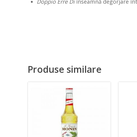
Doppio Erre Di
înseamnă degorjare înt
Produse similare