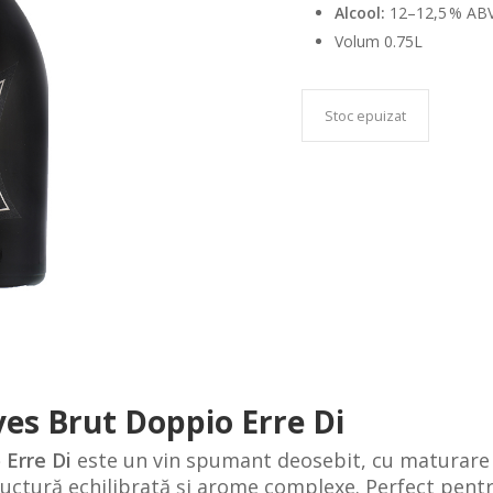
Alcool:
12–12,5 % AB
Volum 0.75L
Stoc epuizat
es Brut Doppio Erre Di
 Erre Di
este un vin spumant deosebit, cu maturare p
ctură echilibrată și arome complexe. Perfect pentru