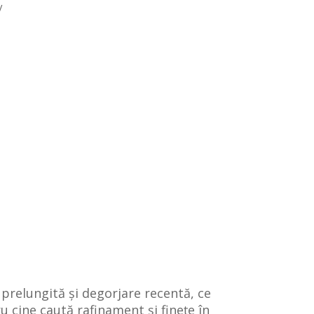
V
relungită și degorjare recentă, ce
 cine caută rafinament și finețe în