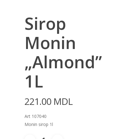
Sirop
Monin
„Almond”
1L
221.00
MDL
Art 107040
Monin sirop 1l