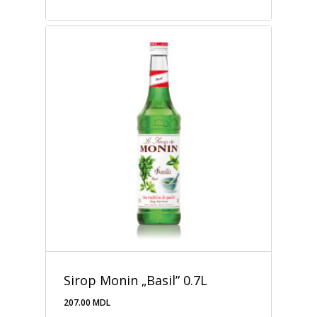
194.00
MDL
Sirop Monin „Basil” 0.7L
207.00
MDL
207.00
MDL