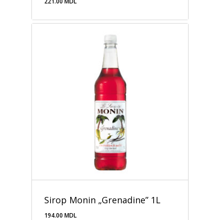
221.00
MDL
221.00
MDL
Sirop Monin „Grenadine” 1L
194.00
MDL