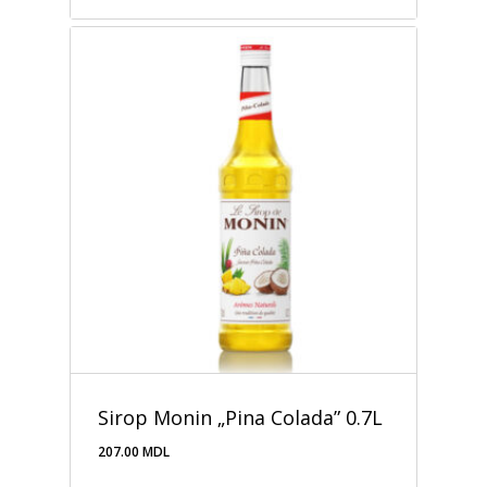
Sirop Monin „Pina Colada” 0.7L
207.00
MDL
207.00
MDL