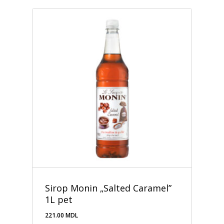
Sirop Monin „Salted Caramel”
1L pet
221.00
MDL
221.00
MDL