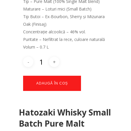
Tip – Pure Malt (100% Single Malt blend)
Maturare – Loturi mici (Small Batch)
Tip Butoi – Ex-Bourbon, Sherry și Mizunara
Oak (Finisaj)
Concentrație alcoolică – 46% vol.
Puritate – Nefiltrat la rece, culoare naturală
Volum – 0.7 L
ADAUGĂ ÎN COȘ
Hatozaki Whisky Small
Batch Pure Malt