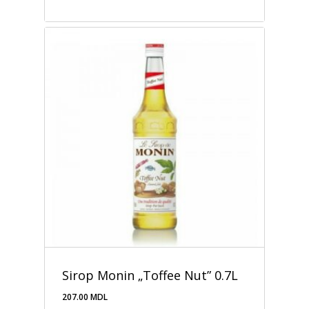
221.00
MDL
Sirop Monin „Toffee Nut” 0.7L
207.00
MDL
207.00
MDL