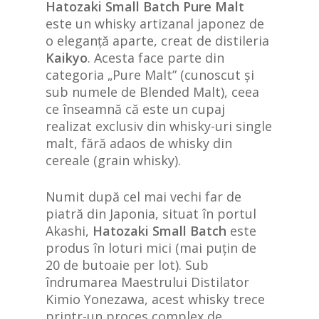
Hatozaki Small Batch Pure Malt
este un whisky artizanal japonez de
o eleganță aparte, creat de distileria
Kaikyo
. Acesta face parte din
categoria „Pure Malt” (cunoscut și
sub numele de Blended Malt), ceea
ce înseamnă că este un cupaj
realizat exclusiv din whisky-uri single
malt, fără adaos de whisky din
cereale (grain whisky).
Numit după cel mai vechi far de
piatră din Japonia, situat în portul
Akashi,
Hatozaki Small Batch
este
produs în loturi mici (mai puțin de
20 de butoaie per lot). Sub
îndrumarea Maestrului Distilator
Kimio Yonezawa, acest whisky trece
printr-un proces complex de