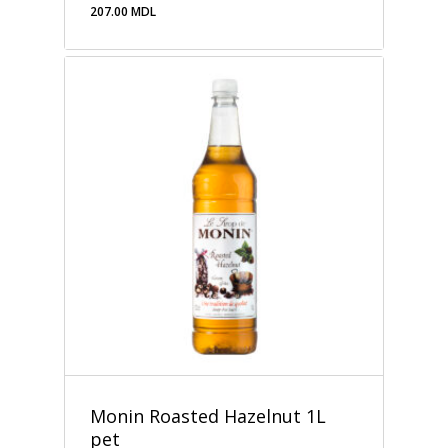
207.00
MDL
207.00
MDL
Monin Roasted Hazelnut 1L
pet