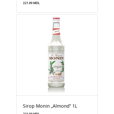
221.00
MDL
221.00
MDL
Sirop Monin „Almond” 1L
221.00
MDL