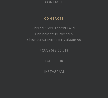
CONTACTE
CONTACTE
Chisinau: Sos.Hincesti 146/1
Chisinau: str Bucovinei 5
Chisinau: Str Mitropolit Varlaam 90
+(373) 688 00 518
FACEBOOK
INSTAGRAM