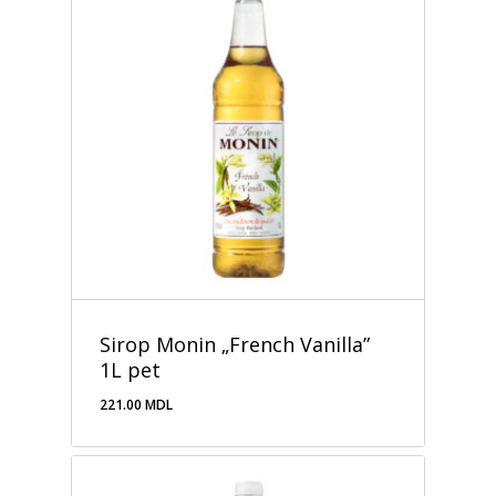
Sirop Monin „French Vanilla”
1L pet
221.00
MDL
221.00
MDL