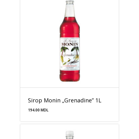
Sirop Monin „Grenadine” 1L
194.00
MDL
194.00
MDL