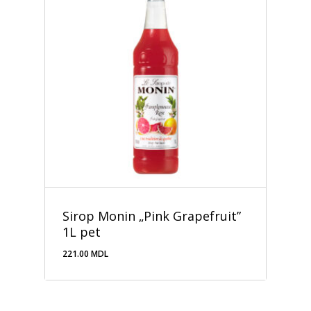
Sirop Monin „Pink Grapefruit”
1L pet
221.00
MDL
221.00
MDL