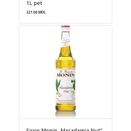
1L pet
221.00
MDL
221.00
MDL
Sirop Monin „Macadamia Nut”