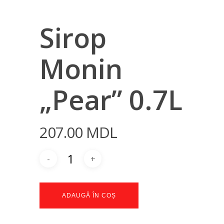
Sirop
Monin
„Pear” 0.7L
207.00
MDL
ADAUGĂ ÎN COȘ