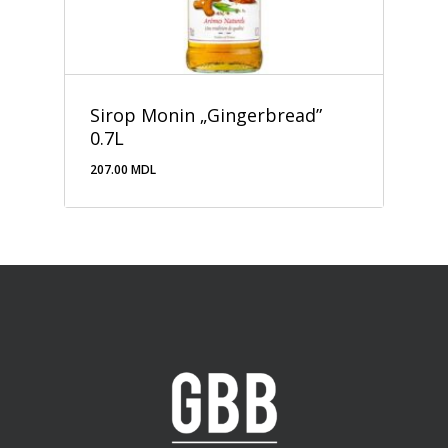
Sirop Monin „Gingerbread”
0.7L
207.00
MDL
207.00
MDL