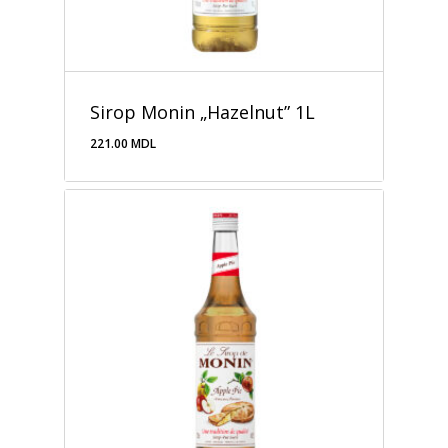
Sirop Monin „Hazelnut” 1L
221.00
MDL
221.00
MDL