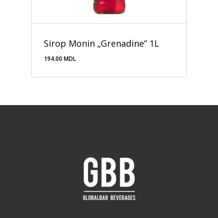
Sirop Monin „Grenadine” 1L
194.00
MDL
194.00
MDL