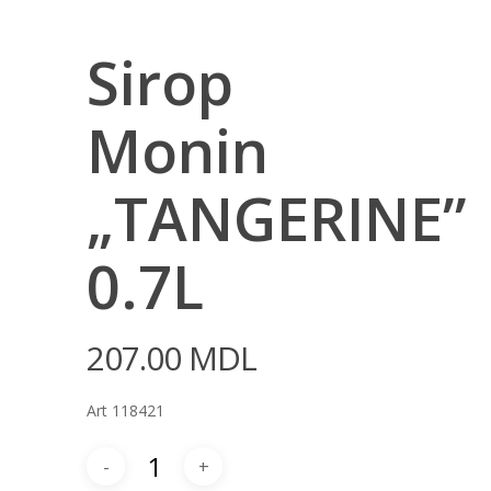
Sirop
Monin
„TANGERINE”
0.7L
207.00
MDL
Art 118421