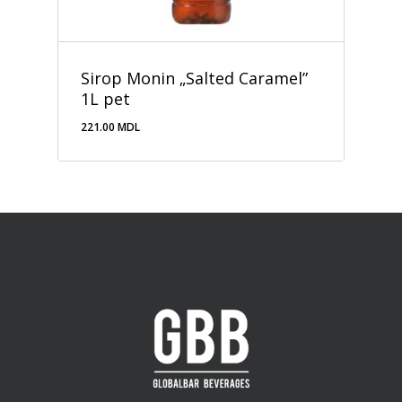
Sirop Monin „Salted Caramel”
1L pet
221.00
MDL
221.00
MDL