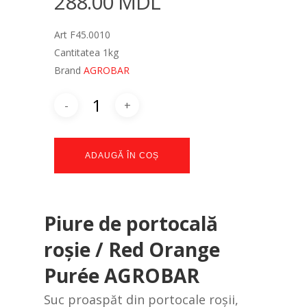
288.00
MDL
Art F45.0010
Cantitatea 1kg
Brand
AGROBAR
ADAUGĂ ÎN COȘ
Piure de portocală
roşie / Red Orange
Purée AGROBAR
Suc proaspăt din portocale roșii,