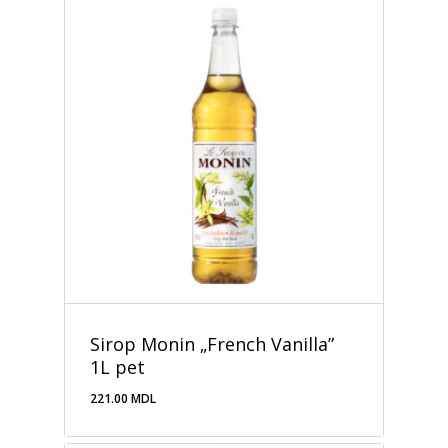
Sirop Monin „French Vanilla”
1L pet
221.00
MDL
221.00
MDL