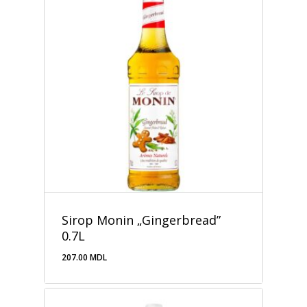
Sirop Monin „Gingerbread”
0.7L
207.00
MDL
207.00
MDL