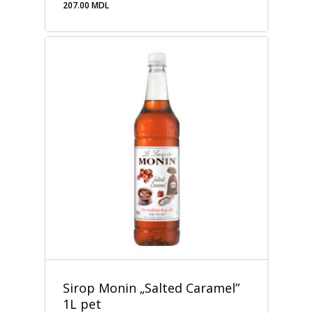
207.00
MDL
207.00
MDL
Sirop Monin „Salted Caramel”
1L pet