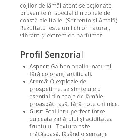
cojilor de lămâi atent selecționate,
provenite în special din zonele de
coastă ale Italiei (Sorrento și Amalfi).
Rezultatul este un lichior natural,
vibrant și extrem de parfumat.
Profil Senzorial
Aspect:
Galben opalin, natural,
fără coloranți artificiali.
Aromă:
O explozie de
prospețime; se simte uleiul
esențial din coaja de lămâie
proaspăt rasă, fără note chimice.
Gust:
Echilibru perfect între
dulceața zahărului și aciditatea
fructului. Textura este
mătăsoasă, lăsând o senzație