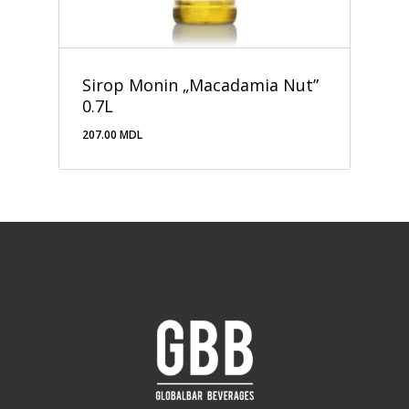
Sirop Monin „Macadamia Nut”
0.7L
207.00
MDL
207.00
MDL