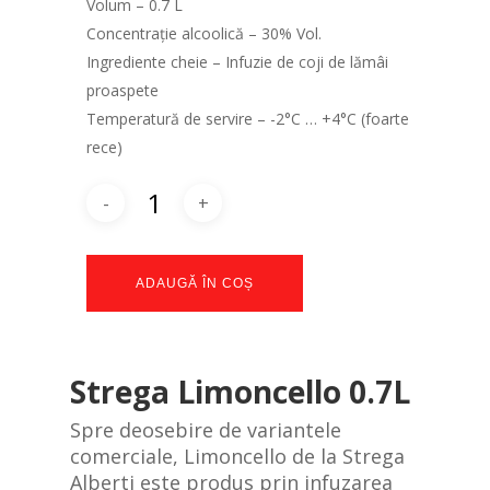
Volum – 0.7 L
Concentrație alcoolică – 30% Vol.
Ingrediente cheie – Infuzie de coji de lămâi
proaspete
Temperatură de servire – -2°C … +4°C (foarte
rece)
ADAUGĂ ÎN COȘ
Strega Limoncello 0.7L
Spre deosebire de variantele
comerciale, Limoncello de la Strega
Alberti este produs prin infuzarea