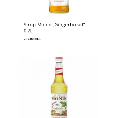
Sirop Monin „Gingerbread”
0.7L
207.00
MDL
207.00
MDL