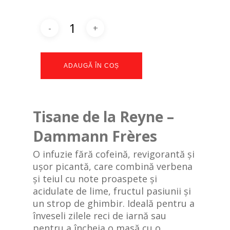
ADAUGĂ ÎN COȘ
Tisane de la Reyne –
Dammann Frères
O infuzie fără cofeină, revigorantă și
ușor picantă, care combină verbena
și teiul cu note proaspete și
acidulate de lime, fructul pasiunii și
un strop de ghimbir. Ideală pentru a
înveseli zilele reci de iarnă sau
pentru a încheia o masă cu o