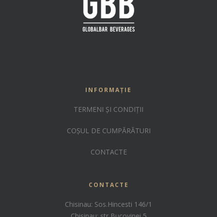
INFORMAȚIE
TERMENI ȘI CONDIȚII
COȘUL DE CUMPĂRĂTURI
CONTACTE
CONTACTE
Chisinau: Sos.Hincesti 146/1
Chisinau: str Bucovinei 5