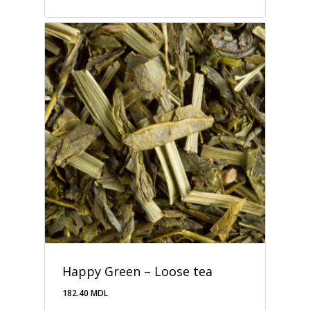
497.00
MDL
Happy Green – Loose tea
182.40
MDL