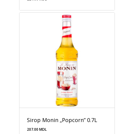
221.00
MDL
Sirop Monin „Popcorn” 0.7L
207.00
MDL
207.00
MDL