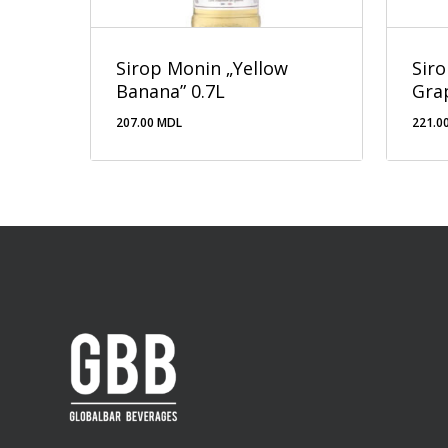
Sirop Monin „Yellow
Sir
Banana” 0.7L
Grap
207.00
MDL
221.0
207.00
MDL
221