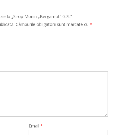
nzie la „Sirop Monin „Bergamot” 0.7L”
blicată.
Câmpurile obligatorii sunt marcate cu
*
Email
*