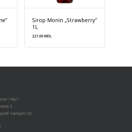
ne”
Sirop Monin „Strawberry”
1L
221.00
MDL
221.00
MDL
cesti 146/1
vinei 5
ropolit Varlaam 90
8