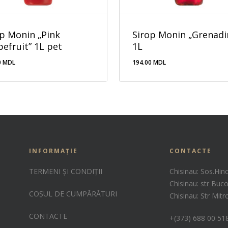
op Monin „Pink
Sirop Monin „Grenadi
efruit” 1L pet
1L
0
MDL
194.00
MDL
.00
MDL
194.00
MDL
INFORMAȚIE
CONTACTE
TERMENI ȘI CONDIȚII
Chisinau: Sos.Hin
Chisinau: str Buco
COȘUL DE CUMPĂRĂTURI
Chisinau: Str Mit
CONTACTE
+(373) 688 00 51