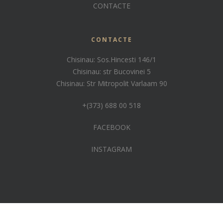
CONTACTE
CONTACTE
Chisinau: Sos.Hincesti 146/1
Chisinau: str Bucovinei 5
Chisinau: Str Mitropolit Varlaam 90
+(373) 688 00 518
FACEBOOK
INSTAGRAM